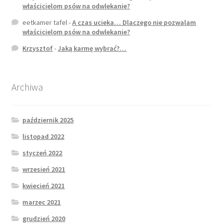
właścicielom psów na odwlekanie?
eetkamer tafel
-
A czas ucieka… Dlaczego nie pozwalam
właścicielom psów na odwlekanie?
Krzysztof
-
Jaką karmę wybrać?…
Archiwa
październik 2025
listopad 2022
styczeń 2022
wrzesień 2021
kwiecień 2021
marzec 2021
grudzień 2020