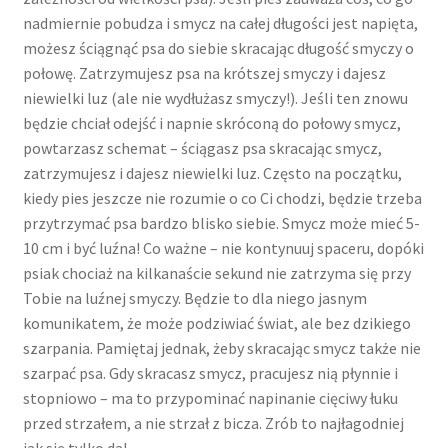
nadmiernie pobudza i smycz na całej długości jest napięta,
możesz ściągnąć psa do siebie skracając długość smyczy o
połowę. Zatrzymujesz psa na krótszej smyczy i dajesz
niewielki luz (ale nie wydłużasz smyczy!). Jeśli ten znowu
będzie chciał odejść i napnie skróconą do połowy smycz,
powtarzasz schemat – ściągasz psa skracając smycz,
zatrzymujesz i dajesz niewielki luz. Często na początku,
kiedy pies jeszcze nie rozumie o co Ci chodzi, będzie trzeba
przytrzymać psa bardzo blisko siebie. Smycz może mieć 5-
10 cm i być luźna! Co ważne – nie kontynuuj spaceru, dopóki
psiak chociaż na kilkanaście sekund nie zatrzyma się przy
Tobie na luźnej smyczy. Będzie to dla niego jasnym
komunikatem, że może podziwiać świat, ale bez dzikiego
szarpania. Pamiętaj jednak, żeby skracając smycz także nie
szarpać psa. Gdy skracasz smycz, pracujesz nią płynnie i
stopniowo – ma to przypominać napinanie cięciwy łuku
przed strzałem, a nie strzał z bicza. Zrób to najłagodniej