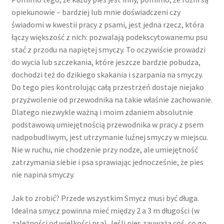
opiekunowie – bardziej lub mnie doświadczeni czy
świadomi w kwestii pracy z psami, jest jedna rzecz, która
łączy większość z nich: pozwalają podekscytowanemu psu
stać z przodu na napiętej smyczy. To oczywiście prowadzi
do wycia lub szczekania, które jeszcze bardzie pobudza,
dochodzi też do dzikiego skakania i szarpania na smyczy.
Do tego pies kontrolując całą przestrzeń dostaje niejako
przyzwolenie od przewodnika na takie właśnie zachowanie.
Dlatego niezwykle ważną i moim zdaniem absolutnie
podstawową umiejętnością przewodnika w pracy z psem
nadpobudliwym, jest utrzymanie luźnej smyczy w miejscu.
Nie w ruchu, nie chodzenie przy nodze, ale umiejętność
zatrzymania siebie i psa sprawiając jednocześnie, że pies
nie napina smyczy.
Jak to zrobić? Przede wszystkim Smycz musi być długa.
Idealna smycz powinna mieć między 2 a 3 m długości (w
zależności od wielkości psa). Jeśli pies zauważa coś, co go