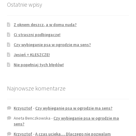
Ostatnie wpisy
Z oknem deszcz, a w domu nuda?
Ci straszni podbiegacze!
Czy wybieganie psa w ogrodzie ma sens?
Jesień = KLESZCZE!
Nie popełniaj tych błędów!
Najnowsze komentarze
Krzysztof
-
Czy wybieganie psa w ogrodzie ma sens?
Aneta Benczkowska
-
Czy wybieganie psa w ogrodzie ma
sens?
Krzysztof
-
A czas ucieka… Dlaczego nie pozwalam