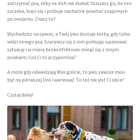
zatrzymać psa, żeby na nich nie skakał. Uciszasz go, bo ten
szczeka, kręci się i próbuje nachalnie powitać znajomych
REZYGNACJA Z ZAMÓWIENIA
po swojemu. Znasz to?
Wychodzisz na spacer, a Twój pies dostaje korby, gdy tylko
widzi innego psa. Szarpiesz się z nim próbując opanować
sytuację i w miarę bezkonfliktowo minąć się z innym
psiakiem. Coś Ci to przypomina?
A może gdy odwiedzają Was goście, to pies zawsze musi
być na pierwszej linii i wariować. To też nie jest Ci obce?
Czytaj dalej!