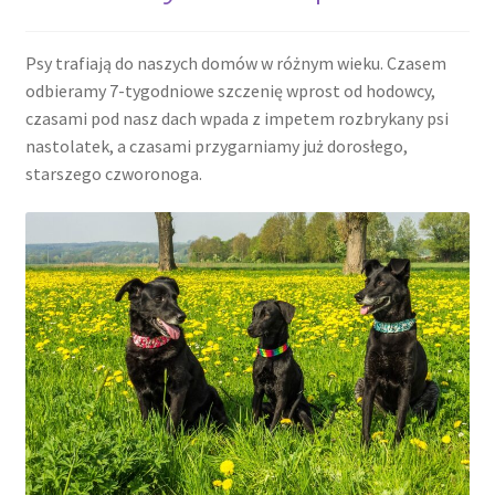
Blog
Psy trafiają do naszych domów w różnym wieku. Czasem
Czekan. Najważniejsze zawody w życiu.
odbieramy 7-tygodniowe szczenię wprost od hodowcy,
czasami pod nasz dach wpada z impetem rozbrykany psi
1 lutego, 2024
nastolatek, a czasami przygarniamy już dorosłego,
starszego czworonoga.
3 lutego, 2024
5 lutego, 2024
8 lutego, 2024
11 lutego, 2024
15 lutego, 2024
21 lutego, 2024