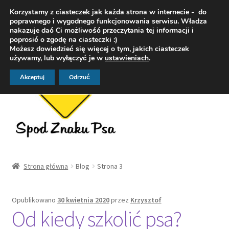
Korzystamy z ciasteczek jak każda strona w internecie - do
Przejdź
Przejdź
poprawnego i wygodnego funkcjonowania serwisu. Władza
Menu
nakazuje dać Ci możliwość przeczytania tej informacji i
do
do
poprosić o zgodę na ciasteczki :)
nawigacji
treści
Możesz dowiedzieć się więcej o tym, jakich ciasteczek
używamy, lub wyłączyć je w
ustawieniach
.
Akceptuj
Odrzuć
Strona główna
Strona główna
Blog
Strona 3
OFERTA
Opublikowano
30 kwietnia 2020
przez
Krzysztof
DogoFoty – fotografia zwierząt
Od kiedy szkolić psa?