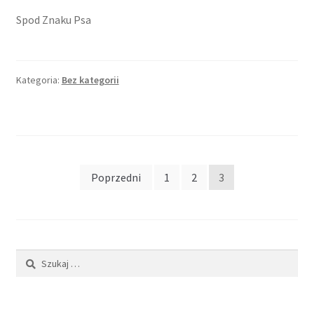
Spod Znaku Psa
Kategoria:
Bez kategorii
Stronicowanie
Poprzedni
1
2
3
wpisów
Szukaj: