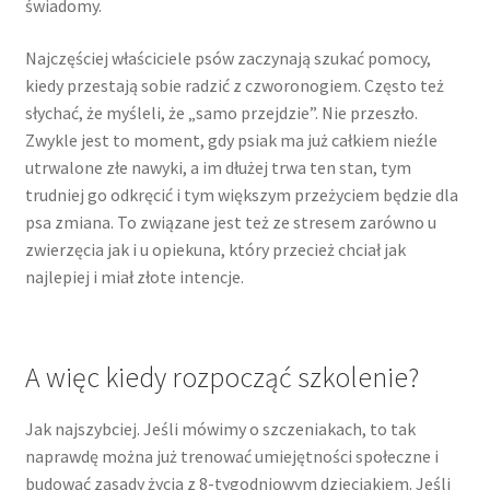
świadomy.
31 maja, 2024
Najczęściej właściciele psów zaczynają szukać pomocy,
28 lipca, 2024
kiedy przestają sobie radzić z czworonogiem. Często też
słychać, że myśleli, że „samo przejdzie”. Nie przeszło.
11 sierpnia, 2024
Zwykle jest to moment, gdy psiak ma już całkiem nieźle
utrwalone złe nawyki, a im dłużej trwa ten stan, tym
23 sierpnia, 2024
trudniej go odkręcić i tym większym przeżyciem będzie dla
psa zmiana. To związane jest też ze stresem zarówno u
24 marca, 2025
zwierzęcia jak i u opiekuna, który przecież chciał jak
najlepiej i miał złote intencje.
1 października, 2025
Info
A więc kiedy rozpocząć szkolenie?
Moje konto
Jak najszybciej. Jeśli mówimy o szczeniakach, to tak
naprawdę można już trenować umiejętności społeczne i
Koszyk
budować zasady życia z 8-tygodniowym dzieciakiem. Jeśli