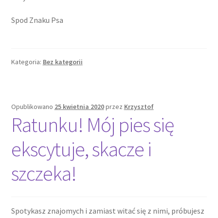
Regulamin konsultacji behawioralnej
Spod Znaku Psa
Regulamin warsztatów/seminariów
Regulamin konsultacji mentoringowej
Kategoria:
Bez kategorii
Regulamin warsztatów organizowanych przez:
Mobilna PSYchodnia Wychowawcza, Czarne
Opublikowano
25 kwietnia 2020
przez
Krzysztof
Podniebienie oraz Spod Znaku Psa
Ratunku! Mój pies się
Warsztaty/seminaria
ekscytuje, skacze i
broszura sylwestrowa
szczeka!
Kontakt
Spotykasz znajomych i zamiast witać się z nimi, próbujesz
O mnie