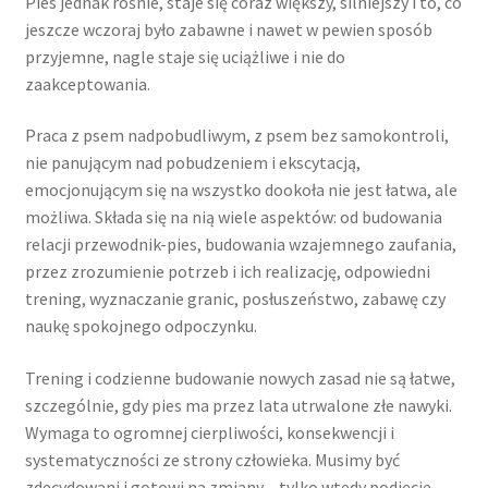
Pies jednak rośnie, staje się coraz większy, silniejszy i to, co
jeszcze wczoraj było zabawne i nawet w pewien sposób
przyjemne, nagle staje się uciążliwe i nie do
zaakceptowania.
Praca z psem nadpobudliwym, z psem bez samokontroli,
nie panującym nad pobudzeniem i ekscytacją,
emocjonującym się na wszystko dookoła nie jest łatwa, ale
możliwa. Składa się na nią wiele aspektów: od budowania
relacji przewodnik-pies, budowania wzajemnego zaufania,
przez zrozumienie potrzeb i ich realizację, odpowiedni
trening, wyznaczanie granic, posłuszeństwo, zabawę czy
naukę spokojnego odpoczynku.
Trening i codzienne budowanie nowych zasad nie są łatwe,
szczególnie, gdy pies ma przez lata utrwalone złe nawyki.
Wymaga to ogromnej cierpliwości, konsekwencji i
systematyczności ze strony człowieka. Musimy być
zdecydowani i gotowi na zmiany – tylko wtedy podjęcie