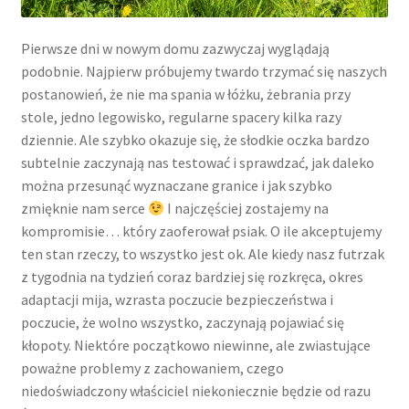
13 marca, 2024
Pierwsze dni w nowym domu zazwyczaj wyglądają
podobnie. Najpierw próbujemy twardo trzymać się naszych
15 marca, 2024
postanowień, że nie ma spania w łóżku, żebrania przy
stole, jedno legowisko, regularne spacery kilka razy
25 marca, 2024
dziennie. Ale szybko okazuje się, że słodkie oczka bardzo
subtelnie zaczynają nas testować i sprawdzać, jak daleko
6 kwietnia , 2024
można przesunąć wyznaczane granice i jak szybko
zmięknie nam serce
I najczęściej zostajemy na
16 kwietnia, 2024
kompromisie… który zaoferował psiak. O ile akceptujemy
ten stan rzeczy, to wszystko jest ok. Ale kiedy nasz futrzak
26 kwietnia, 2024
z tygodnia na tydzień coraz bardziej się rozkręca, okres
adaptacji mija, wzrasta poczucie bezpieczeństwa i
poczucie, że wolno wszystko, zaczynają pojawiać się
3 maja, 2024
kłopoty. Niektóre początkowo niewinne, ale zwiastujące
poważne problemy z zachowaniem, czego
22 maja, 2024
niedoświadczony właściciel niekoniecznie będzie od razu