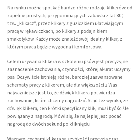
Na rynku można spotkać bardzo różne rodzaje klikerów: od
zupełnie prostych, przypominających zabawki z lat 80’,
tzw. „klikacz”, przez klikery z guziczkiem ułatwiającym
pracę w rękawiczkach, po klikery z podajnikiem
smakołyków. Każdy może znaleźć swój idealny kliker, z
którym praca będzie wygodna i komfortowa.
Celem używania klikera w szkoleniu psów
jest precyzyjne
zaznaczenie zachowania, czynności, której akurat uczymy
psa. Oczywiście istnieją różne, bardziej zaawansowane
schematy pracy z klikerem, ale dla większości z Was
najważniejsze jest to, że dźwięk klikera potwierdza
zachowanie, które chcemy nagrodzić. Stąd też wynika, że
dźwięk klikera, ten krótki specyficzny klik, musi być ściśle
powiązany z nagrodą. Mówi się, że najlepiej jest podać
nagrodę do dwóch sekund po kliknięciu.
Ważnymi cechami klikera są szybkość
i precyzja oraz