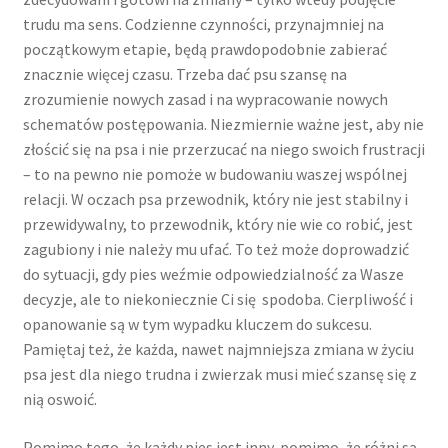
trudu ma sens. Codzienne czynności, przynajmniej na
początkowym etapie, będą prawdopodobnie zabierać
znacznie więcej czasu. Trzeba dać psu szansę na
zrozumienie nowych zasad i na wypracowanie nowych
schematów postępowania. Niezmiernie ważne jest, aby nie
złościć się na psa i nie przerzucać na niego swoich frustracji
– to na pewno nie pomoże w budowaniu waszej wspólnej
relacji. W oczach psa przewodnik, który nie jest stabilny i
przewidywalny, to przewodnik, który nie wie co robić, jest
zagubiony i nie należy mu ufać. To też może doprowadzić
do sytuacji, gdy pies weźmie odpowiedzialność za Wasze
decyzje, ale to niekoniecznie Ci się spodoba. Cierpliwość i
opanowanie są w tym wypadku kluczem do sukcesu.
Pamiętaj też, że każda, nawet najmniejsza zmiana w życiu
psa jest dla niego trudna i zwierzak musi mieć szansę się z
nią oswoić.
Pomimo tego, że każdy pies jest inny, pomimo, że różni są