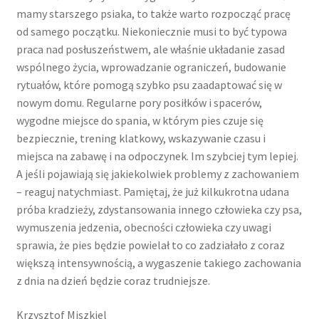
mamy starszego psiaka, to także warto rozpocząć pracę
Zamówienie
od samego początku. Niekoniecznie musi to być typowa
praca nad posłuszeństwem, ale właśnie układanie zasad
wspólnego życia, wprowadzanie ograniczeń, budowanie
Płatności
rytuałów, które pomogą szybko psu zaadaptować się w
nowym domu. Regularne pory posiłków i spacerów,
Regulaminy, polityka prywatności, zgody
wygodne miejsce do spania, w którym pies czuje się
bezpiecznie, trening klatkowy, wskazywanie czasu i
Regulamin sklepu
miejsca na zabawę i na odpoczynek. Im szybciej tym lepiej.
A jeśli pojawiają się jakiekolwiek problemy z zachowaniem
Polityka prywatności
– reaguj natychmiast. Pamiętaj, że już kilkukrotna udana
próba kradzieży, zdystansowania innego człowieka czy psa,
Zgody na przetwarzanie danych
wymuszenia jedzenia, obecności człowieka czy uwagi
sprawia, że pies będzie powielał to co zadziałało z coraz
Oświadczenia w zakresie treści cyfrowych
większą intensywnością, a wygaszenie takiego zachowania
z dnia na dzień będzie coraz trudniejsze.
Regulamin uczestnictwa w kursach stacjonarnych
Krzysztof Miszkiel