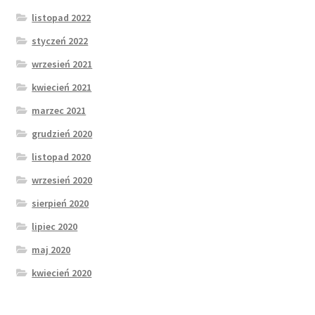
Regulamin konsultacji behawioralnej
listopad 2022
styczeń 2022
Regulamin warsztatów/seminariów
wrzesień 2021
Regulamin konsultacji mentoringowej
kwiecień 2021
marzec 2021
Regulamin warsztatów organizowanych przez:
grudzień 2020
Mobilna PSYchodnia Wychowawcza, Czarne
listopad 2020
Podniebienie oraz Spod Znaku Psa
wrzesień 2020
Warsztaty/seminaria
sierpień 2020
lipiec 2020
broszura sylwestrowa
maj 2020
Kontakt
kwiecień 2020
O mnie