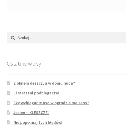
31 maja, 2024
28 lipca, 2024
Szukaj:
11 sierpnia, 2024
23 sierpnia, 2024
Ostatnie wpisy
24 marca, 2025
1 października, 2025
Z oknem deszcz, a w domu nuda?
Ci straszni podbiegacze!
Info
Czy wybieganie psa w ogrodzie ma sens?
Jesień = KLESZCZE!
Moje konto
Nie popełniaj tych błędów!
Koszyk