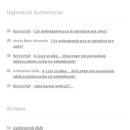
Najnowsze komentarze
Zamówienie
Płatności
Krzysztof
-
Czy wybieganie psa w ogrodzie ma sens?
Aneta Benczkowska
-
Czy wybieganie psa w ogrodzie ma
Regulaminy, polityka prywatności, zgody
sens?
Krzysztof
-
A czas ucieka… Dlaczego nie pozwalam
Regulamin sklepu
właścicielom psów na odwlekanie?
eetkamer tafel
-
A czas ucieka… Dlaczego nie pozwalam
Polityka prywatności
właścicielom psów na odwlekanie?
Krzysztof
-
Jaką karmę wybrać?…
Zgody na przetwarzanie danych
Oświadczenia w zakresie treści cyfrowych
Archiwa
Regulamin uczestnictwa w kursach stacjonarnych
październik 2025