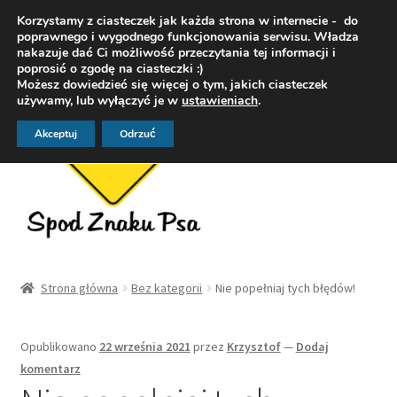
Korzystamy z ciasteczek jak każda strona w internecie - do
Przejdź
Przejdź
poprawnego i wygodnego funkcjonowania serwisu. Władza
Menu
nakazuje dać Ci możliwość przeczytania tej informacji i
do
do
poprosić o zgodę na ciasteczki :)
nawigacji
treści
Możesz dowiedzieć się więcej o tym, jakich ciasteczek
używamy, lub wyłączyć je w
ustawieniach
.
Akceptuj
Odrzuć
Strona główna
Strona główna
Bez kategorii
Nie popełniaj tych błędów!
OFERTA
Opublikowano
22 września 2021
przez
Krzysztof
—
Dodaj
DogoFoty – fotografia zwierząt
komentarz