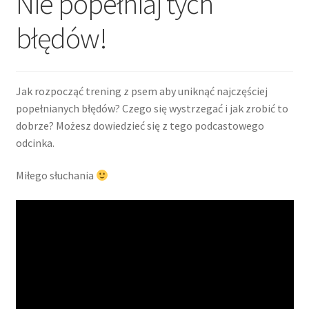
Nie popełniaj tych
Blog
błędów!
Czekan. Najważniejsze zawody w życiu.
1 lutego, 2024
Jak rozpocząć trening z psem aby uniknąć najczęściej
popełnianych błędów? Czego się wystrzegać i jak zrobić to
3 lutego, 2024
dobrze? Możesz dowiedzieć się z tego podcastowego
odcinka.
5 lutego, 2024
Miłego słuchania
8 lutego, 2024
11 lutego, 2024
15 lutego, 2024
21 lutego, 2024