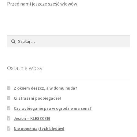
Przed nami jeszcze sześć wlewów.
31 maja, 2024
28 lipca, 2024
11 sierpnia, 2024
Szukaj:
23 sierpnia, 2024
Ostatnie wpisy
24 marca, 2025
1 października, 2025
Z oknem deszcz, a w domu nuda?
Ci straszni podbiegacze!
Info
Czy wybieganie psa w ogrodzie ma sens?
Moje konto
Jesień = KLESZCZE!
Nie popełniaj tych błędów!
Koszyk