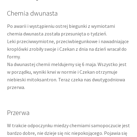
Blog
Chemia dwunasta
Czekan. Najważniejsze zawody w życiu.
Po awarii i wystąpieniu ostrej biegunki z wymiotami
chemia dwunasta została przesunięta o tydzień.
1 lutego, 2024
Leki przeciwwymiotne, przeciwbiegunkowe i nawadniające
kroplówki zrobiły swoje i Czekan z dnia na dzień wracał do
3 lutego, 2024
formy.
Na dwunastej chemii meldujemy się 6 maja. Wszystko jest
5 lutego, 2024
w porządku, wyniki krwi w normie i Czekan otrzymuje
niebieski mitoksantron. Teraz czeka nas dwutygodniowa
8 lutego, 2024
przerwa.
11 lutego, 2024
Przerwa
15 lutego, 2024
W trakcie odpoczynku miedzy chemiami samopoczucie jest
21 lutego, 2024
bardzo dobre, nie dzieje się nic niepokojącego. Pojawia się