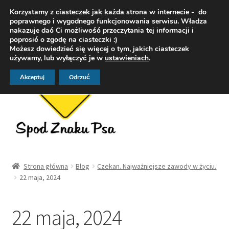
Korzystamy z ciasteczek jak każda strona w internecie - do
Przejdź
Przejdź
poprawnego i wygodnego funkcjonowania serwisu. Władza
Menu
nakazuje dać Ci możliwość przeczytania tej informacji i
do
do
poprosić o zgodę na ciasteczki :)
nawigacji
treści
Możesz dowiedzieć się więcej o tym, jakich ciasteczek
używamy, lub wyłączyć je w
ustawieniach
.
Akceptuj
Odrzuć
Strona główna
Strona główna
Blog
Czekan. Najważniejsze zawody w życiu.
22 maja, 2024
OFERTA
DogoFoty – fotografia zwierząt
22 maja, 2024