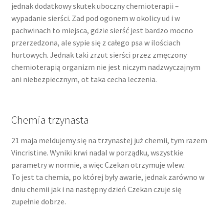
jednak dodatkowy skutek uboczny chemioterapii –
wypadanie sierści. Zad pod ogonem w okolicy ud i w
13 marca, 2024
pachwinach to miejsca, gdzie sierść jest bardzo mocno
przerzedzona, ale sypie się z całego psa w ilościach
15 marca, 2024
hurtowych. Jednak taki zrzut sierści przez zmęczony
chemioterapią organizm nie jest niczym nadzwyczajnym
25 marca, 2024
ani niebezpiecznym, ot taka cecha leczenia.
6 kwietnia , 2024
Chemia trzynasta
16 kwietnia, 2024
21 maja meldujemy się na trzynastej już chemii, tym razem
26 kwietnia, 2024
Vincristine. Wyniki krwi nadal w porządku, wszystkie
parametry w normie, a więc Czekan otrzymuje wlew.
3 maja, 2024
To jest ta chemia, po której były awarie, jednak zarówno w
dniu chemii jak i na następny dzień Czekan czuje się
22 maja, 2024
zupełnie dobrze.