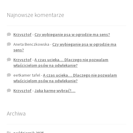
Zamówienie
Najnowsze komentarze
Płatności
Krzysztof
-
Czy wybieganie psa w ogrodzie ma sens?
Regulaminy, polityka prywatności, zgody
Aneta Benczkowska
-
Czy wybieganie psa w ogrodzie ma
sens?
Regulamin sklepu
Krzysztof
-
A czas ucieka… Dlaczego nie pozwalam
właścicielom psów na odwlekanie?
eetkamer tafel
-
A czas ucieka… Dlaczego nie pozwalam
Polityka prywatności
właścicielom psów na odwlekanie?
Krzysztof
-
Jaką karmę wybrać?…
Zgody na przetwarzanie danych
Oświadczenia w zakresie treści cyfrowych
Archiwa
Regulamin uczestnictwa w kursach stacjonarnych