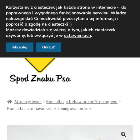
Korzystamy z ciasteczek jak każda strona w internecie - do
Przejdź
Przejdź
poprawnego i wygodnego funkcjonowania serwisu. Władza
Menu
nakazuje dać Ci możliwość przeczytania tej informacji i
do
do
poprosić o zgodę na ciasteczki :)
nawigacji
treści
Możesz dowiedzieć się więcej o tym, jakich ciasteczek
używamy, lub wyłączyć je w
ustawieniach
.
Akceptuj
Odrzuć
Strona główna
Strona główna
Konsultacje behawioralne/treningowe
Konsultacja behawioralna/treningowa on-line
OFERTA
DogoFoty – fotografia zwierząt