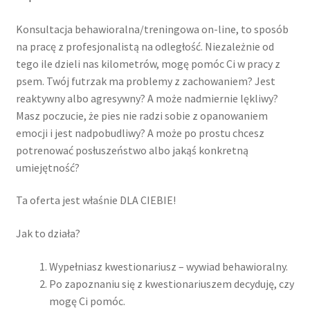
31 maja, 2024
Konsultacja behawioralna/treningowa on-line, to sposób
28 lipca, 2024
na pracę z profesjonalistą na odległość. Niezależnie od
tego ile dzieli nas kilometrów, mogę pomóc Ci w pracy z
psem. Twój futrzak ma problemy z zachowaniem? Jest
11 sierpnia, 2024
reaktywny albo agresywny? A może nadmiernie lękliwy?
Masz poczucie, że pies nie radzi sobie z opanowaniem
23 sierpnia, 2024
emocji i jest nadpobudliwy? A może po prostu chcesz
potrenować posłuszeństwo albo jakąś konkretną
24 marca, 2025
umiejętność?
1 października, 2025
Ta oferta jest właśnie DLA CIEBIE!
Info
Jak to działa?
Moje konto
Wypełniasz kwestionariusz – wywiad behawioralny.
Po zapoznaniu się z kwestionariuszem decyduję, czy
mogę Ci pomóc.
Koszyk