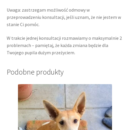
Regulamin konsultacji behawioralnej
Uwaga: zastrzegam możliwość odmowy w
przeprowadzeniu konsultacji, jeśli uznam, że nie jestem w
Regulamin warsztatów/seminariów
stanie Ci pomóc.
Regulamin konsultacji mentoringowej
W trakcie jednej konsultacji rozmawiamy o maksymalnie 2
problemach – pamiętaj, że każda zmiana będzie dla
Regulamin warsztatów organizowanych przez:
Twojego pupila dużym przeżyciem.
Mobilna PSYchodnia Wychowawcza, Czarne
Podniebienie oraz Spod Znaku Psa
Podobne produkty
Warsztaty/seminaria
broszura sylwestrowa
Kontakt
O mnie