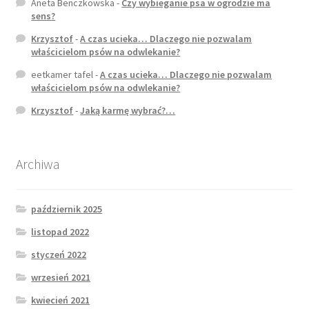
Aneta Benczkowska
-
Czy wybieganie psa w ogrodzie ma
sens?
Krzysztof
-
A czas ucieka… Dlaczego nie pozwalam
właścicielom psów na odwlekanie?
eetkamer tafel
-
A czas ucieka… Dlaczego nie pozwalam
właścicielom psów na odwlekanie?
Krzysztof
-
Jaką karmę wybrać?…
Archiwa
październik 2025
listopad 2022
styczeń 2022
wrzesień 2021
kwiecień 2021