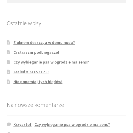
na
stronie
produktu
Ostatnie wpisy
Z oknem deszcz, a w domu nuda?
Ci straszni podbiegacze!
Czy wybieganie psa w ogrodzie ma sens?
Jesień = KLESZCZE!
Nie popełniaj tych błędów!
Najnowsze komentarze
Krzysztof
-
Czy wybieganie psa w ogrodzie ma sens?