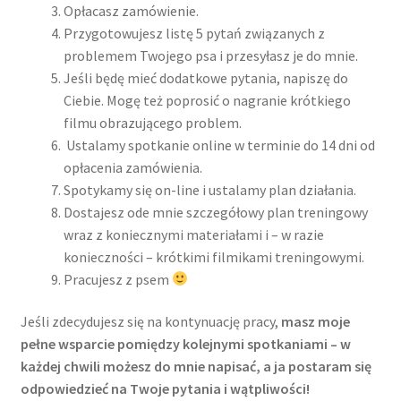
Opłacasz zamówienie.
Przygotowujesz listę 5 pytań związanych z
Zamówienie
problemem Twojego psa i przesyłasz je do mnie.
Jeśli będę mieć dodatkowe pytania, napiszę do
Płatności
Ciebie. Mogę też poprosić o nagranie krótkiego
filmu obrazującego problem.
Regulaminy, polityka prywatności, zgody
Ustalamy spotkanie online w terminie do 14 dni od
opłacenia zamówienia.
Regulamin sklepu
Spotykamy się on-line i ustalamy plan działania.
Dostajesz ode mnie szczegółowy plan treningowy
Polityka prywatności
wraz z koniecznymi materiałami i – w razie
konieczności – krótkimi filmikami treningowymi.
Zgody na przetwarzanie danych
Pracujesz z psem
Jeśli zdecydujesz się na kontynuację pracy,
masz moje
Oświadczenia w zakresie treści cyfrowych
pełne wsparcie pomiędzy kolejnymi spotkaniami – w
każdej chwili możesz do mnie napisać, a ja postaram się
Regulamin uczestnictwa w kursach stacjonarnych
odpowiedzieć na Twoje pytania i wątpliwości!