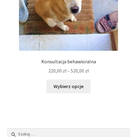
REZYGNACJA Z ZAMÓWIENIA
Konsultacja behawioralna
Zakres
220,00
zł
–
520,00
zł
cen:
Ten
od
Wybierz opcje
produkt
220,00 zł
ma
do
wiele
520,00 zł
wariantów.
Opcje
można
Szukaj:
wybrać